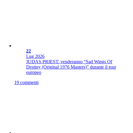
22
Lug
2026
JUDAS PRIEST: venderanno “Sad Wings Of
Destiny (Original 1976 Masters)” durante il tour
europeo
19 commenti