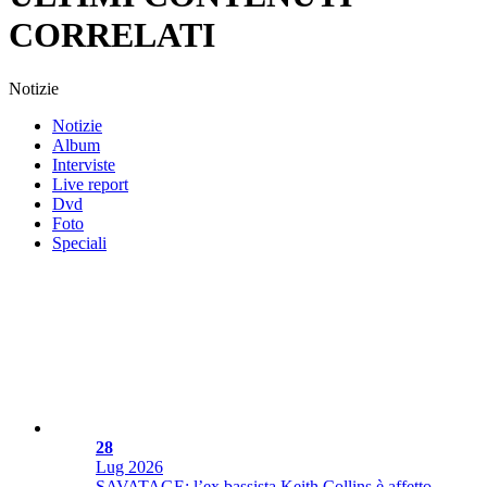
CORRELATI
Notizie
Notizie
Album
Interviste
Live report
Dvd
Foto
Speciali
28
Lug
2026
SAVATAGE: l’ex bassista Keith Collins è affetto